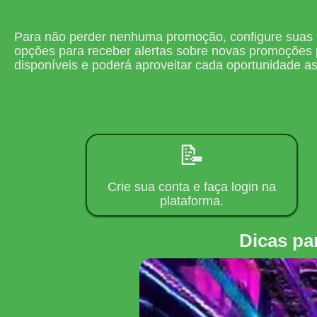
Para não perder nenhuma promoção, configure suas no
opções para receber alertas sobre novas promoções po
disponíveis e poderá aproveitar cada oportunidade a
📝
Crie sua conta e faça login na
plataforma.
Dicas pa