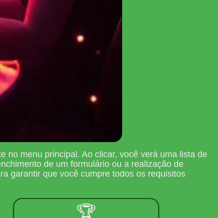
no menu principal. Ao clicar, você verá uma lista de
eenchimento de um formulário ou a realização de
a garantir que você cumpre todos os requisitos
🏆