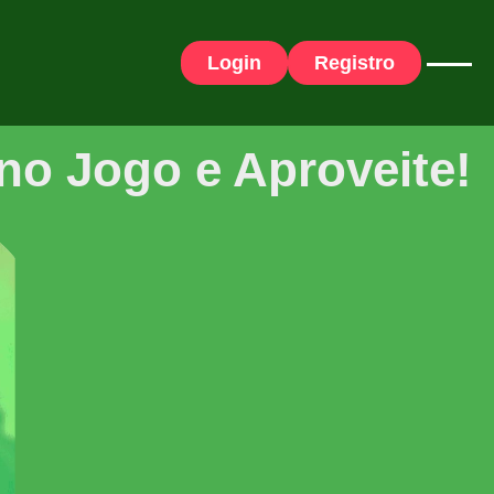
Login
Registro
 no Jogo e Aproveite!