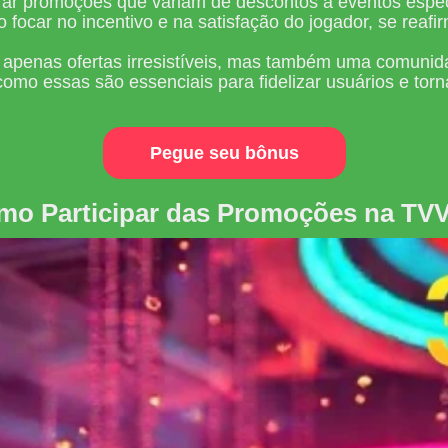
ar promoções que variam de descontos a eventos especi
focar no incentivo e na satisfação do jogador, se reafi
 apenas ofertas irresistíveis, mas também uma comunida
omo essas são essenciais para fidelizar usuários e tor
Pegue seu bônus
mo Participar das Promoções na TV