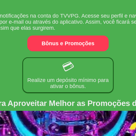
tificações na conta do TVVPG. Acesse seu perfil e nave
r e-mail ou através do aplicativo. Assim, você ficará 
ssim que elas surgirem.
Bônus e Promoções
💳
Realize um depósito mínimo para
ativar o bônus.
ra Aproveitar Melhor as Promoções