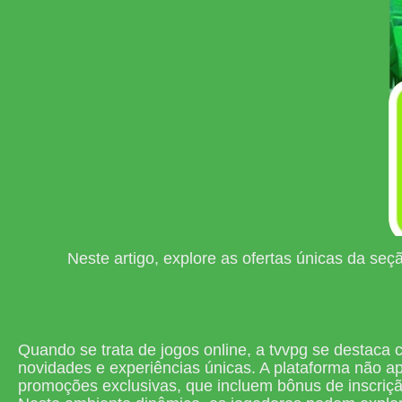
Neste artigo, explore as ofertas únicas da se
Quando se trata de jogos online, a tvvpg se destaca
novidades e experiências únicas. A plataforma não 
promoções exclusivas, que incluem bônus de inscrição