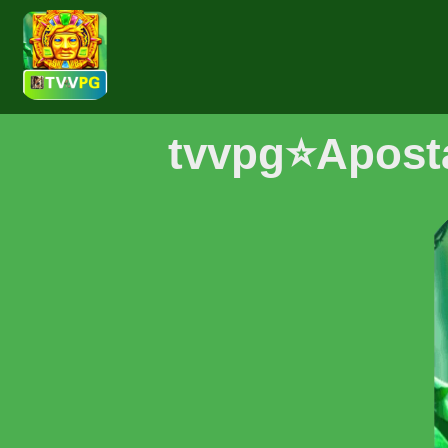
tvvpg⭐️Aposta