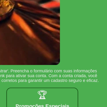
strar'. Preencha o formulário com suas informações
nk para ativar sua conta. Com a conta criada, você
corretos para garantir um cadastro seguro e eficaz.
🏆
Promoções Especiais