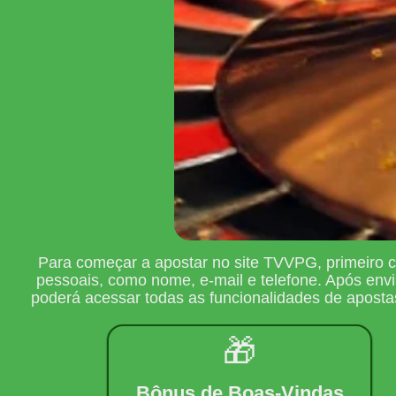
Para começar a apostar no site TVVPG, primeiro cr
pessoais, como nome, e-mail e telefone. Após envi
poderá acessar todas as funcionalidades de apostas
🎁
Bônus de Boas-Vindas