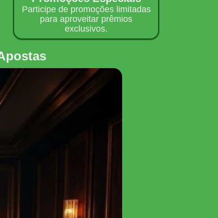
Participe de promoções limitadas
para aproveitar prêmios
exclusivos.
Apostas