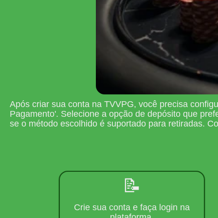
Após criar sua conta na TVVPG, você precisa configu
Pagamento'. Selecione a opção de depósito que preferi
se o método escolhido é suportado para retiradas. Co
📝
Crie sua conta e faça login na
plataforma.