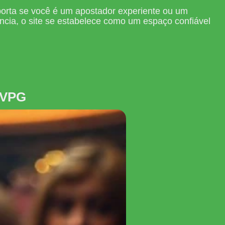
porta se você é um apostador experiente ou um
ência, o site se estabelece como um espaço confiável
VVPG