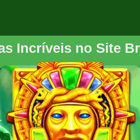
s Incríveis no Site Br